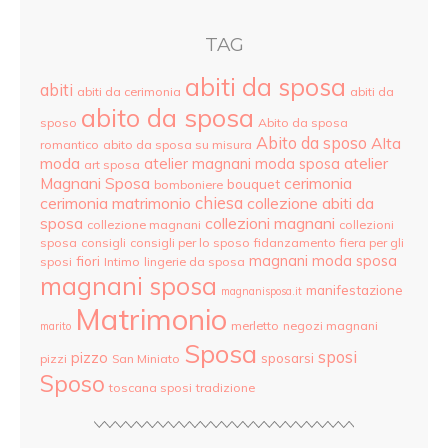
TAG
abiti da sposa
abiti
abiti da cerimonia
abiti da
abito da sposa
sposo
Abito da sposa
Abito da sposo
Alta
romantico
abito da sposa su misura
moda
atelier
atelier magnani moda sposa
art sposa
Magnani Sposa
cerimonia
bouquet
bomboniere
cerimonia matrimonio
chiesa
collezione abiti da
sposa
collezioni magnani
collezione magnani
collezioni
sposa
consigli
consigli per lo sposo
fidanzamento
fiera per gli
magnani moda sposa
fiori
sposi
Intimo
lingerie da sposa
magnani sposa
manifestazione
magnanisposa.it
Matrimonio
merletto
negozi magnani
marito
Sposa
sposi
pizzo
sposarsi
pizzi
San Miniato
Sposo
toscana sposi
tradizione