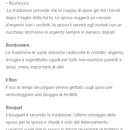
– Ricchezza
La tradizione prevede che la coppia di sposi giri tra i tavoli
dopo il taglio della torta. Lo sposo reggerà un vassoio
d’argento con i confetti, la sposa li servirà agli invitati con un
cucchiaio anch’esso in argento sempre in numero dispari.
Bomboniere
La tradizione le vuole classiche realizzate in cristallo, argento,
limoges e soprattutto uguali per tutti, non esistono parenti e
amici meno importanti di altri.
Il Riso
Il riso ai tempi dei pagani veniva gettato sugli sposi per
simboleggiare una pioggia di fertilità.
Bouquet
Il bouquet è secondo la tradizione, l’ultimo omaggio dello
sposo per la sposa e chiude il ciclo del fidanzamento.
L’usanza vuole che lo sposo lo faccia recapitare al mattino a