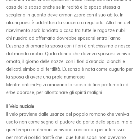
casa della sposa anche se in realtà è la sposa stessa a
sceglierlo in quanto deve armonizzare con il suo abito. In
alcuni paesi è addirittura la suocera a regalarlo. Alla fine del
ricevimento sarà lanciato a caso tra tutte le ragazze nubili:
chi riuscirà ad afferrarlo dovrebbe sposarsi entro l’anno.
L’usanza di ornare la sposa con i fiori è antichissima e nasce
dal mondo arabo. Qui la donna che doveva sposarsi veniva
ornata, il giorno delle nozze, con i fiori d’arancio, bianchi e
delicati, simbolo di fertilità. L’usanza è nata come augurio per
la sposa di avere una prole numerosa.
Mentre antichi Egizi ornavano la sposa di fiori profumati ed
erbe odorose, per allontanare gli spiriti maligni .
Il Velo nuziale
Il velo proviene dalle usanze del popolo romano che veniva
usato non come segno di pudore da parte della sposa, ma a
quei tempi i matrimoni venivano concordati per interessi e
per motivi politici tant’è che i due futuri sposi non avevano