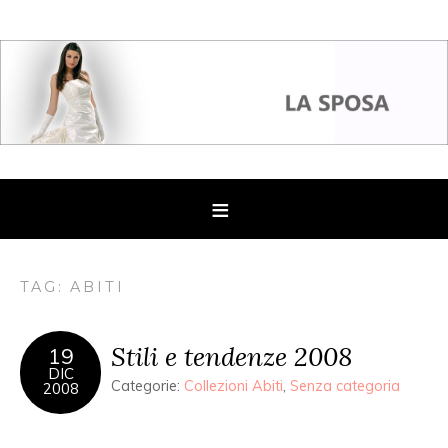
TAG: ABITI
Stili e tendenze 2008
19
DIC
Categorie:
Collezioni Abiti
,
Senza categoria
2008