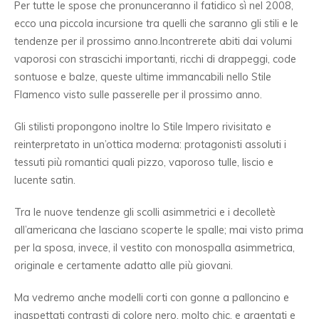
Per tutte le spose che pronunceranno il fatidico sì nel 2008,
ecco una piccola incursione tra quelli che saranno gli stili e le
tendenze per il prossimo anno.Incontrerete abiti dai volumi
vaporosi con strascichi importanti, ricchi di drappeggi, code
sontuose e balze, queste ultime immancabili nello Stile
Flamenco visto sulle passerelle per il prossimo anno.
Gli stilisti propongono inoltre lo Stile Impero rivisitato e
reinterpretato in un’ottica moderna: protagonisti assoluti i
tessuti più romantici quali pizzo, vaporoso tulle, liscio e
lucente satin.
Tra le nuove tendenze gli scolli asimmetrici e i decolletè
all’americana che lasciano scoperte le spalle; mai visto prima
per la sposa, invece, il vestito con monospalla asimmetrica,
originale e certamente adatto alle più giovani.
Ma vedremo anche modelli corti con gonne a palloncino e
inaspettati contrasti di colore nero, molto chic, e argentati e