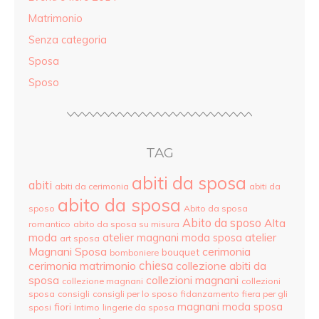
Matrimonio
Senza categoria
Sposa
Sposo
TAG
abiti da sposa
abiti
abiti da cerimonia
abiti da
abito da sposa
sposo
Abito da sposa
Abito da sposo
Alta
romantico
abito da sposa su misura
moda
atelier
atelier magnani moda sposa
art sposa
Magnani Sposa
cerimonia
bouquet
bomboniere
cerimonia matrimonio
chiesa
collezione abiti da
sposa
collezioni magnani
collezione magnani
collezioni
sposa
consigli
consigli per lo sposo
fidanzamento
fiera per gli
magnani moda sposa
fiori
sposi
Intimo
lingerie da sposa