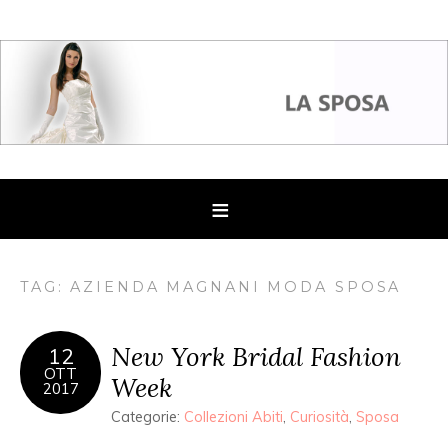
TAG: AZIENDA MAGNANI MODA SPOSA
New York Bridal Fashion
12
OTT
Week
2017
Categorie:
Collezioni Abiti
,
Curiosità
,
Sposa