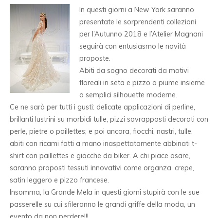
In questi giorni a New York saranno
presentate le sorprendenti collezioni
per l’Autunno 2018 e l’Atelier Magnani
seguirà con entusiasmo le novità
proposte.
Abiti da sogno decorati da motivi
floreali in seta e pizzo o piume insieme
a semplici silhouette moderne.
Ce ne sarà per tutti i gusti: delicate applicazioni di perline,
brillanti lustrini su morbidi tulle, pizzi sovrapposti decorati con
perle, pietre o paillettes; e poi ancora, fiocchi, nastri, tulle,
abiti con ricami fatti a mano inaspettatamente abbinati t-
shirt con paillettes e giacche da biker. A chi piace osare,
saranno proposti tessuti innovativi come organza, crepe,
satin leggero e pizzo francese.
Insomma, la Grande Mela in questi giorni stupirà con le sue
passerelle su cui sfileranno le grandi griffe della moda, un
evento da non perdere!!!