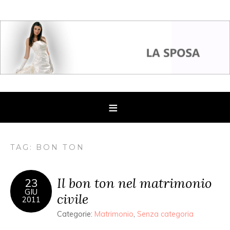
TAG: BON TON
Il bon ton nel matrimonio
23
GIU
civile
2011
Categorie:
Matrimonio
,
Senza categoria