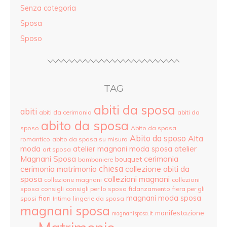
Senza categoria
Sposa
Sposo
TAG
abiti da sposa
abiti
abiti da cerimonia
abiti da
abito da sposa
sposo
Abito da sposa
Abito da sposo
Alta
romantico
abito da sposa su misura
moda
atelier
atelier magnani moda sposa
art sposa
Magnani Sposa
cerimonia
bouquet
bomboniere
cerimonia matrimonio
chiesa
collezione abiti da
sposa
collezioni magnani
collezione magnani
collezioni
sposa
consigli
consigli per lo sposo
fidanzamento
fiera per gli
magnani moda sposa
fiori
sposi
Intimo
lingerie da sposa
magnani sposa
manifestazione
magnanisposa.it