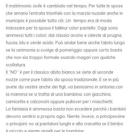
Il matrimonio civile è cambiato nel tempo. Per tutte le spose
che amano l’entrata trionfale con la marzia nuziale anche in
municipio è possibile tutto ciò. Un tempo era di moda
indossare per la sposa il tailleur color pastello. Oggi sono
ammessi tutti i colori, dai classici avorio e celeste al prugna,
fucsia, blu e verde acido. Può andar bene anche l’abito lungo
se la cerimonia si svolge di pomeriggio oppure corto basta
che non sia troppo formale osando magari con qualche
scollatura.
Il “NO” è per il classico abito bianco se siete di seconde
nozze come pure l’abito da sposa tradizionale. E se in più
avete da vestire anche dei figli, va benissimo in sintonia con
la mamma se si tratta di una bambina, con giacchina,
camicetta e calzoncini oppure pullover per i maschietti.
La fantasia è ammessa basta non eccedere perchè i bambini
devono sentirsi a proprio agio. Niente, invece, a principessine
o principini: no ai pantaloni lunghi e alla cravatta se il bimbo
è piccolo e niente gioielli per le bambine.