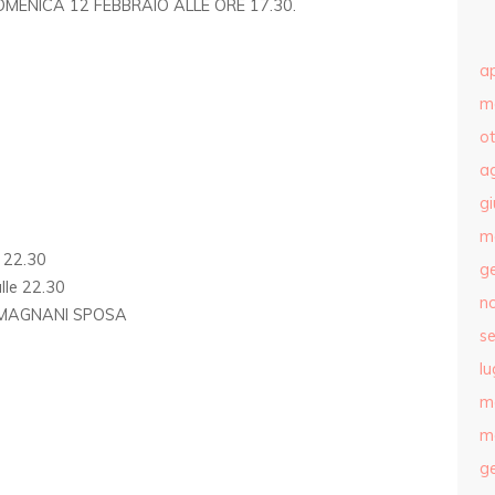
MENICA 12 FEBBRAIO ALLE ORE 17.30.
ap
m
o
a
g
m
e 22.30
g
lle 22.30
n
A MAGNANI SPOSA
s
lu
m
m
g