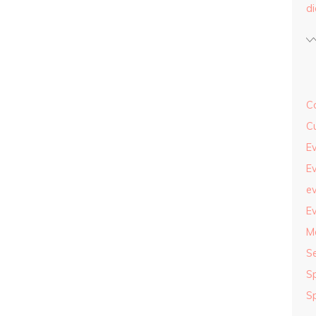
d
Co
Cu
Ev
Ev
ev
Ev
M
S
S
S