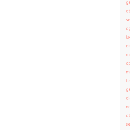
g
o
s
a
lu
g
m
ap
m
f
g
d
n
o
s