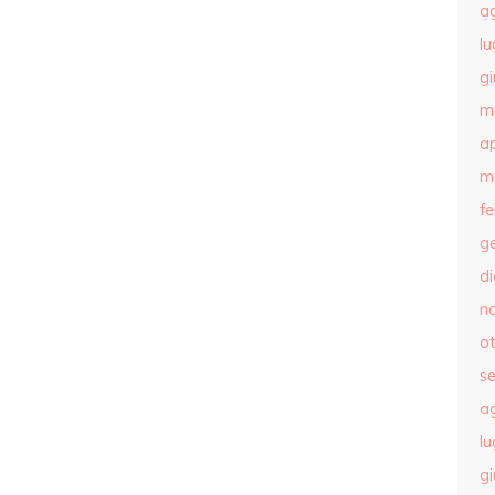
a
lu
g
m
ap
m
f
g
d
n
o
s
a
lu
g