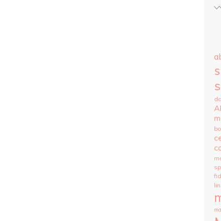
ab
s
s
da
A
m
bo
c
co
m
s
fi
li
m
ma