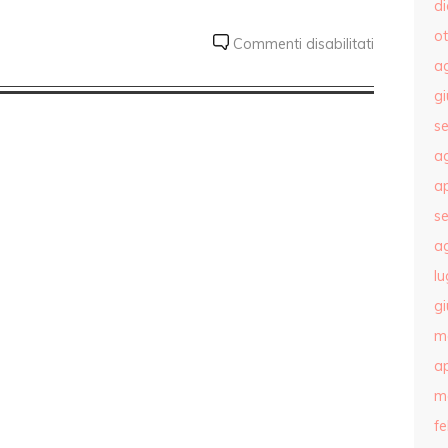
d
o
Commenti disabilitati
a
g
s
a
ap
s
a
lu
g
m
ap
m
f