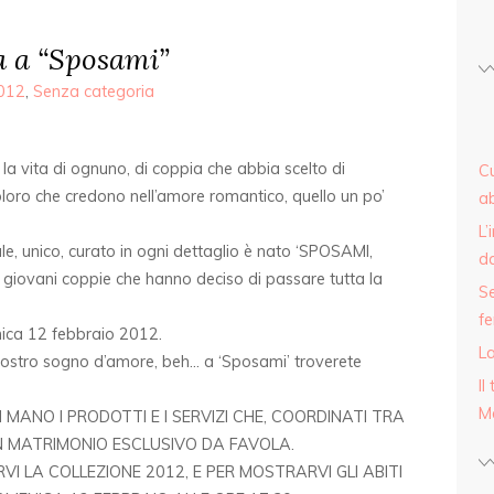
 a “Sposami”
2012
,
Senza categoria
r la vita di ognuno, di coppia che abbia scelto di
Cu
coloro che credono nell’amore romantico, quello un po’
ab
L’
le, unico, curato in ogni dettaglio è nato ‘SPOSAMI,
d
giovani coppie che hanno deciso di passare tutta la
Se
fe
ica 12 febbraio 2012.
La
 vostro sogno d’amore, beh… a ‘Sposami’ troverete
Il
M
MANO I PRODOTTI E I SERVIZI CHE, COORDINATI TRA
UN MATRIMONIO ESCLUSIVO DA FAVOLA.
I LA COLLEZIONE 2012, E PER MOSTRARVI GLI ABITI