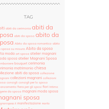
TAG
abiti da
iti
abiti da cerimonia
posa
abito da
abiti da sposo
posa
Abito da sposa romantico
abito
Abito da sposo
 sposa su misura
lta moda
atelier magnani
art sposa
atelier Magnani Sposa
oda sposa
cerimonia
bouquet
mboniere
erimonia matrimonio
chiesa
llezione abiti da sposa
collezione
collezioni magnani
agnani
collezioni
posa
consigli
consigli per lo sposo
fiori
danzamento
fiera per gli sposi
Intimo
magnani moda sposa
ngerie da sposa
agnani sposa
manifestazione
gnanisposa.it
marito