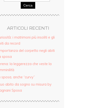
Cerca
ARTICOLI RECENTI
riosità: i matrimoni più insoliti e gli
iti da record
importanza del corpetto negli abiti
a sposa
rena: la leggerezza che veste la
mminilità
 sposa, anche “curvy”
 tuo abito da sogno su misura by
agnani Sposa