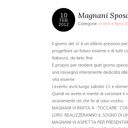
Magnani Sposa
10
FEB
Categorie:
eventi e fiere 
2012
Il giorno del ‘sì’ è un attimo prezioso pe
progettare un futuro insieme e di tutti 
fiabesco, da lieto fine.
E proprio per rendere quel giorno specia
una rassegna interamente dedicata alle 
vita insieme.
L’evento avrà luogo sabato 11 e domen
Quindi se avete in mente di coronare il
sicuramente ciò che fa al caso vostro.
MAGNANI VI INVITA A “TOCCARE” CON 
LORO, REALIZZERANNO IL SOGNO DI 
MAGNANI VI ASPETTA PER PRESENTARV