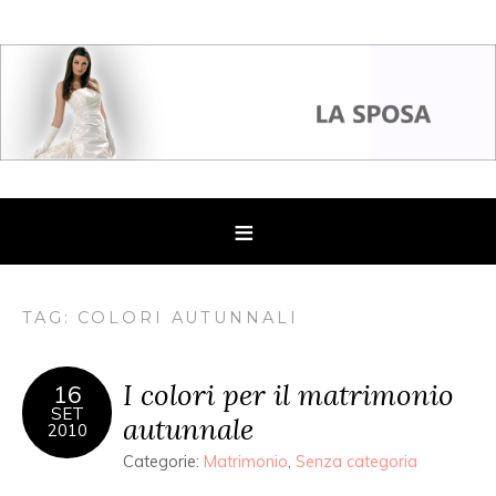
TAG: COLORI AUTUNNALI
I colori per il matrimonio
16
SET
autunnale
2010
Categorie:
Matrimonio
,
Senza categoria