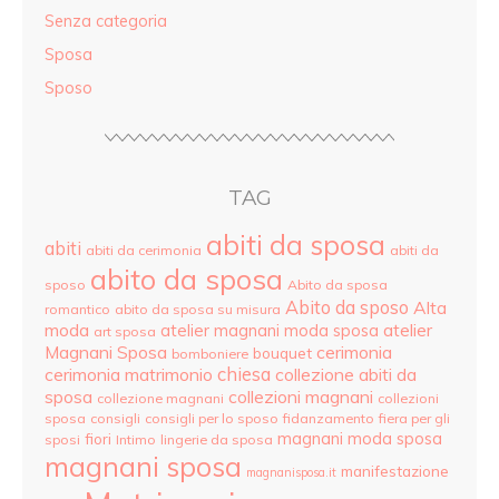
Senza categoria
Sposa
Sposo
TAG
abiti da sposa
abiti
abiti da cerimonia
abiti da
abito da sposa
sposo
Abito da sposa
Abito da sposo
Alta
romantico
abito da sposa su misura
moda
atelier
atelier magnani moda sposa
art sposa
Magnani Sposa
cerimonia
bouquet
bomboniere
cerimonia matrimonio
chiesa
collezione abiti da
sposa
collezioni magnani
collezione magnani
collezioni
sposa
consigli
consigli per lo sposo
fidanzamento
fiera per gli
magnani moda sposa
fiori
sposi
Intimo
lingerie da sposa
magnani sposa
manifestazione
magnanisposa.it