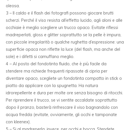
oleosa.
3 – Il caldo e il flash dei fotografi possono giocare brutti
scherzi. Perché il viso resista all’effetto lucido, agli aloni e alle
occhiaie è meglio scegliere un trucco opaco. Evitate riflessi
madreperlati, gloss e glitter soprattutto se la pelle è impura,
con piccole irregolarità o qualche rughetta d’espressione: una
superficie opaca non riflette la luce (del flash, ma anche del
sole) e i difetti si camuffano meglio.
4 – Al posto del fondotinta fluido, che è più facile da
stendere ma richiede frequenti ripassate di cipria per
diventare opaco, scegliete un fondotinta compatto in stick o
piatto da applicare con la spugnetta. Ha natura
idrorepellente e dura per molte ore senza bisogno di ritocchi.
Per riprendere il trucco, se vi sentite accaldate soprattutto
dopo il pranzo, basterà rinfrescare il viso bagnandolo con
acqua fredda (evitate, ovviamente, gli occhi e tamponate
con kleenex).
5 – Si al madreperla, invece, per occhi e bocca. Stendete