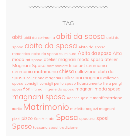
TAG
abiti da sposa
abiti
abiti da cerimonia
abiti da
abito da sposa
sposo
Abito da sposa
Abito da sposo
Alta
romantico
abito da sposa su misura
moda
atelier
atelier magnani moda sposa
art sposa
Magnani Sposa
cerimonia
bouquet
bomboniere
cerimonia matrimonio
chiesa
collezione abiti da
sposa
collezioni magnani
collezione magnani
collezioni
sposa
consigli
consigli per lo sposo
fidanzamento
fiera per gli
magnani moda sposa
fiori
sposi
Intimo
lingerie da sposa
magnani sposa
manifestazione
magnanisposa.it
Matrimonio
merletto
negozi magnani
marito
Sposa
sposi
pizzo
sposarsi
pizzi
San Miniato
Sposo
toscana sposi
tradizione