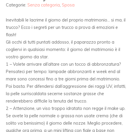
Categorie:
Senza categoria
,
Sposa
Inevitabili le lacrime il giorno del proprio matrimonio… si ma, il
trucco? Ecco i segreti per un trucco a prova di emozioni e
flash!
Gli occhi di tutti puntati addosso, il paparazzo pronto a
cogliervi in qualsiasi momento: il giorno del matrimonio è il
vostro giorno da star.
1 – Volete arrivare all’altare con un tocco di abbronzatura?
Pensateci per tempo: lampade abbronzanti e week end al
mare sono concessi fino a tre giorni prima del matrimonio.
Poi basta. Per difendersi dall’aggressione dei raggi UV, infatti,
la pelle surriscaldata secerne sostanze grasse che
renderebbero difficile la tenuta del trucco.
2 – Attenzione, un viso troppo idratato non regge il make up.
Se avete la pelle normale o grassa non usate crema (che di
solito va benissimo) il giorno delle nozze. Meglio procedere,
qualche ora prima, a un mini lifting con fiale a base non