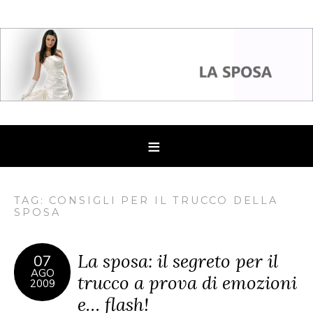
TAG: CONSIGLI PER IL TRUCCO DELLA
SPOSA
La sposa: il segreto per il
07
AGO
trucco a prova di emozioni
2009
e… flash!