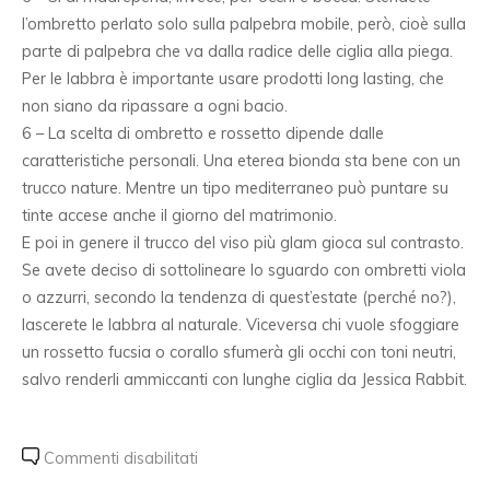
l’ombretto perlato solo sulla palpebra mobile, però, cioè sulla
parte di palpebra che va dalla radice delle ciglia alla piega.
Per le labbra è importante usare prodotti long lasting, che
non siano da ripassare a ogni bacio.
6 – La scelta di ombretto e rossetto dipende dalle
caratteristiche personali. Una eterea bionda sta bene con un
trucco nature. Mentre un tipo mediterraneo può puntare su
tinte accese anche il giorno del matrimonio.
E poi in genere il trucco del viso più glam gioca sul contrasto.
Se avete deciso di sottolineare lo sguardo con ombretti viola
o azzurri, secondo la tendenza di quest’estate (perché no?),
lascerete le labbra al naturale. Viceversa chi vuole sfoggiare
un rossetto fucsia o corallo sfumerà gli occhi con toni neutri,
salvo renderli ammiccanti con lunghe ciglia da Jessica Rabbit.
Commenti disabilitati