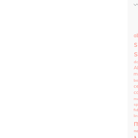
ab
s
s
da
A
m
bo
c
co
m
s
fi
li
m
ma