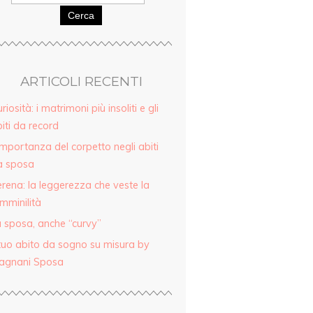
Cerca
ARTICOLI RECENTI
riosità: i matrimoni più insoliti e gli
iti da record
importanza del corpetto negli abiti
a sposa
rena: la leggerezza che veste la
mminilità
 sposa, anche “curvy”
 tuo abito da sogno su misura by
agnani Sposa