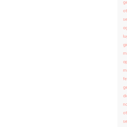
g
o
s
a
lu
g
m
ap
m
f
g
d
n
o
s