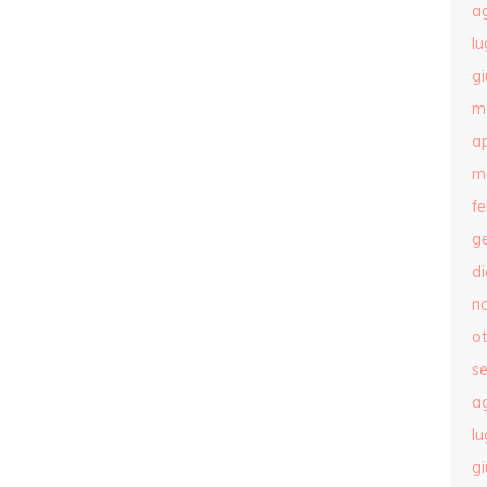
a
lu
g
m
ap
m
f
g
d
n
o
s
a
lu
g