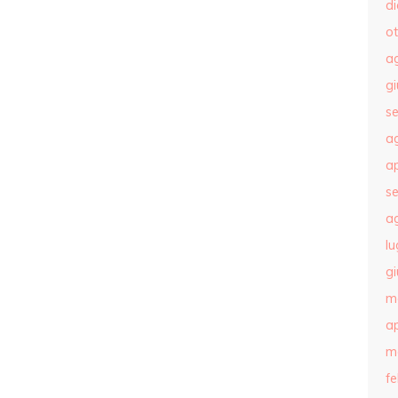
d
o
a
g
s
a
ap
s
a
lu
g
m
ap
m
f