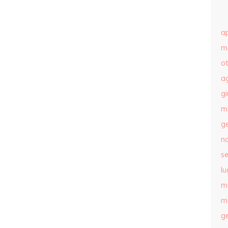
ap
m
o
a
g
m
g
n
s
lu
m
m
g