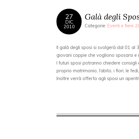
Galà degli Spos
27
DIC
Categorie:
Eventi e fiere 
2010
Il galà degli sposi si svolgerà dal 01 a
giovani coppie che vogliono sposarsi e
I futuri sposi potranno chiedere consigli 
proprio matrimonio, l’abito, i fiori, le fe
Inoltre verrà offerto agli sposi un aper