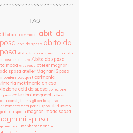
TAG
abiti da
iti
abiti da cerimonia
posa
abito da
abiti da sposo
posa
Abito da sposa romantico
abito
Abito da sposo
 sposa su misura
lta moda
atelier magnani
art sposa
atelier Magnani Sposa
oda sposa
cerimonia
bouquet
mboniere
erimonia matrimonio
chiesa
llezione abiti da sposa
collezione
collezioni magnani
agnani
collezioni
posa
consigli
consigli per lo sposo
fiori
danzamento
fiera per gli sposi
Intimo
magnani moda sposa
ngerie da sposa
agnani sposa
manifestazione
gnanisposa.it
marito