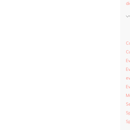
d
Co
Cu
Ev
Ev
ev
Ev
M
S
S
S