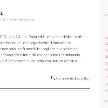
i
2011
,
Senza categoria
l 30 Giugno 2011 a Ostia ed è un evento dedicato alle
Cu
 non hanno ancora organizzato il matrimonio.
ab
e non solo: sarà possibile scegliere la location del
L’
di, il fotografo e tutto ciò che concerne il matrimonio.
d
itivo di benvenuto e una cena con musica dal vivo.
Se
fe
La
Commenti disabilitati
Il
M