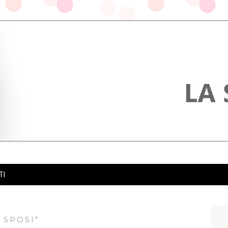
TI
 SPOSI”