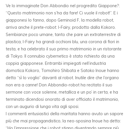
Ve lo immaginate Don Abbondio nel progredito Giappone?:
“Questo matrimonio non s’ha da fare! Ci vuole il robot!”. E i
giapponesi lo fanno, dopo Geminoid F, la modella robot,
arriva anche il prete-robot: I-Fairy, prodotto dalla Kokoro.
Sembianze poco umane, tanto che pare un extraterrestre di
plastica, I-Fairy ha grandi occhioni blu, una corona di fiori in
testa, e ha celebrato il suo primo matrimonio in un ristorante
di Tokyo. Il connubio cybernetico è stato richiesto da una
coppia giapponese. Entrambi impiegati nell’industria
domotica Kokoro, Tomohiro Shibata e Satoko Inoue hanno
detto “sì lo voglio” davanti al robot. Inutile dire che l’organo
non era a canne! Don Abbondio-robot ha recitato il suo
sermone con voce solenne, metallica e un po’ in certa, e ha
terminato dicendosi onorato di aver officiato il matrimonio,
con un augurio di lunga vita agli sposi.
I commenti entusiastici della maritata hanno avuto un sapore
più che mai propagandistico, la neo-sposina Inoue ha detto:
“Ho l’impressione che i robot stiano diventando sempre più