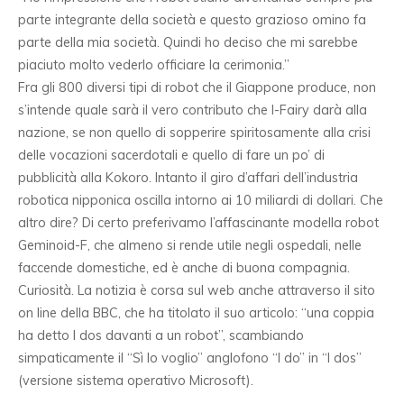
parte integrante della società e questo grazioso omino fa
parte della mia società. Quindi ho deciso che mi sarebbe
piaciuto molto vederlo officiare la cerimonia.”
Fra gli 800 diversi tipi di robot che il Giappone produce, non
s’intende quale sarà il vero contributo che I-Fairy darà alla
nazione, se non quello di sopperire spiritosamente alla crisi
delle vocazioni sacerdotali e quello di fare un po’ di
pubblicità alla Kokoro. Intanto il giro d’affari dell’industria
robotica nipponica oscilla intorno ai 10 miliardi di dollari. Che
altro dire? Di certo preferivamo l’affascinante modella robot
Geminoid-F, che almeno si rende utile negli ospedali, nelle
faccende domestiche, ed è anche di buona compagnia.
Curiosità. La notizia è corsa sul web anche attraverso il sito
on line della BBC, che ha titolato il suo articolo: “una coppia
ha detto I dos davanti a un robot”, scambiando
simpaticamente il “Sì lo voglio” anglofono “I do” in “I dos”
(versione sistema operativo Microsoft).