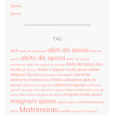
Sposa
Sposo
TAG
abiti da sposa
abiti
abiti da cerimonia
abiti da
abito da sposa
sposo
Abito da sposa
Abito da sposo
Alta
romantico
abito da sposa su misura
moda
atelier
atelier magnani moda sposa
art sposa
Magnani Sposa
cerimonia
bouquet
bomboniere
cerimonia matrimonio
chiesa
collezione abiti da
sposa
collezioni magnani
collezione magnani
collezioni
sposa
consigli
consigli per lo sposo
fidanzamento
fiera per gli
magnani moda sposa
fiori
sposi
Intimo
lingerie da sposa
magnani sposa
manifestazione
magnanisposa.it
Matrimonio
merletto
negozi magnani
marito