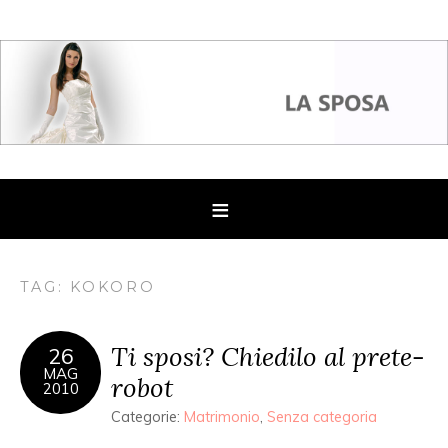
TAG: KOKORO
Ti sposi? Chiedilo al prete-
26
MAG
robot
2010
Categorie:
Matrimonio
,
Senza categoria