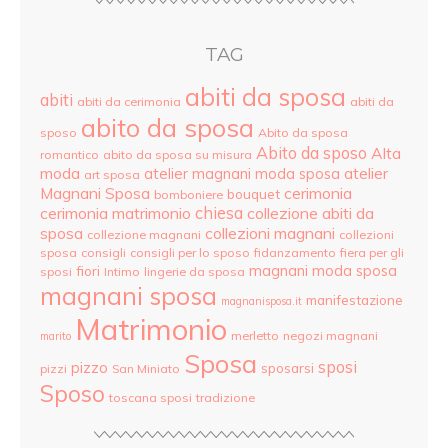
TAG
abiti da sposa
abiti
abiti da cerimonia
abiti da
abito da sposa
sposo
Abito da sposa
Abito da sposo
Alta
romantico
abito da sposa su misura
moda
atelier
atelier magnani moda sposa
art sposa
Magnani Sposa
cerimonia
bouquet
bomboniere
cerimonia matrimonio
chiesa
collezione abiti da
sposa
collezioni magnani
collezione magnani
collezioni
sposa
consigli
consigli per lo sposo
fidanzamento
fiera per gli
magnani moda sposa
fiori
sposi
Intimo
lingerie da sposa
magnani sposa
manifestazione
magnanisposa.it
Matrimonio
merletto
negozi magnani
marito
Sposa
sposi
pizzo
sposarsi
pizzi
San Miniato
Sposo
toscana sposi
tradizione