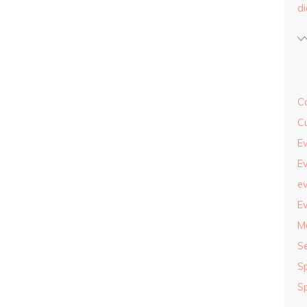
d
Co
Cu
Ev
Ev
ev
Ev
M
S
S
S