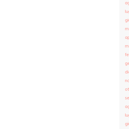
a
lu
g
m
ap
m
f
g
d
n
o
s
a
lu
g