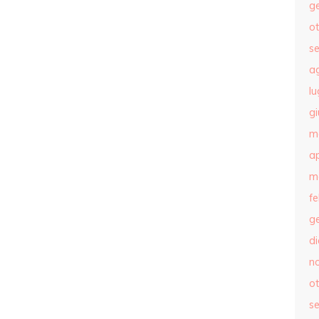
g
o
s
a
lu
g
m
ap
m
f
g
d
n
o
s