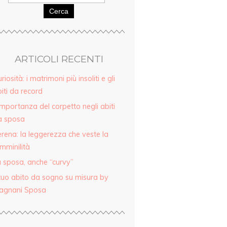
Cerca
ARTICOLI RECENTI
riosità: i matrimoni più insoliti e gli
iti da record
importanza del corpetto negli abiti
a sposa
rena: la leggerezza che veste la
mminilità
 sposa, anche “curvy”
 tuo abito da sogno su misura by
agnani Sposa