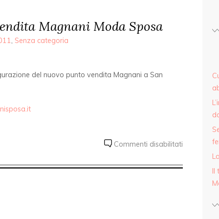
endita Magnani Moda Sposa
2011
,
Senza categoria
gurazione del nuovo punto vendita Magnani a San
Cu
ab
L’
sposa.it
d
Se
fe
Commenti disabilitati
La
Il
M