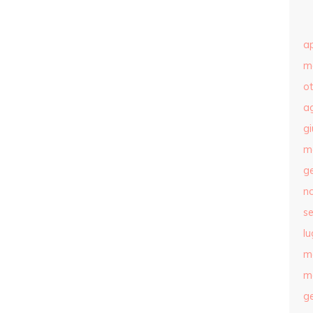
ap
m
o
a
g
m
g
n
s
lu
m
m
g