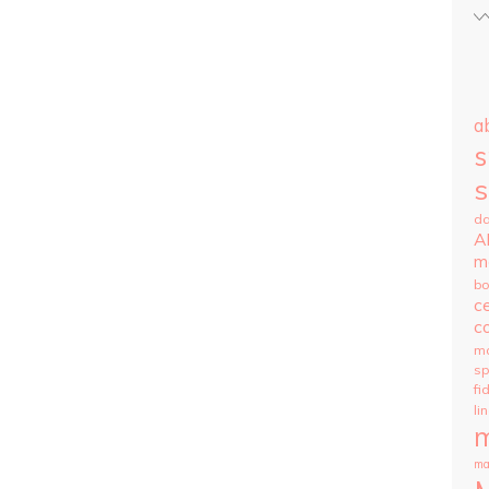
ab
s
s
da
A
m
bo
c
co
m
s
fi
li
m
ma