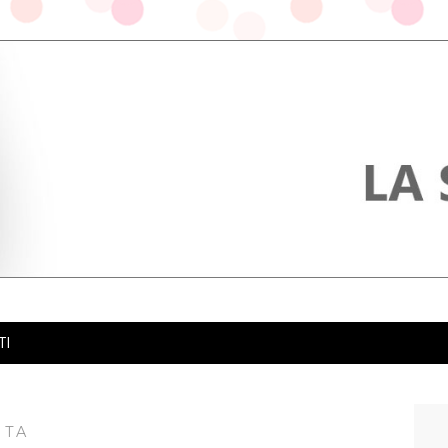
TI
ITA