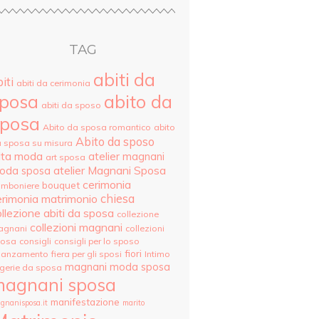
TAG
abiti da
iti
abiti da cerimonia
posa
abito da
abiti da sposo
posa
Abito da sposa romantico
abito
Abito da sposo
 sposa su misura
lta moda
atelier magnani
art sposa
atelier Magnani Sposa
oda sposa
cerimonia
bouquet
mboniere
erimonia matrimonio
chiesa
llezione abiti da sposa
collezione
collezioni magnani
agnani
collezioni
posa
consigli
consigli per lo sposo
fiori
danzamento
fiera per gli sposi
Intimo
magnani moda sposa
ngerie da sposa
agnani sposa
manifestazione
gnanisposa.it
marito