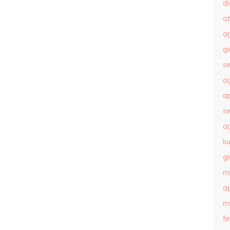
d
o
a
g
s
a
ap
s
a
lu
g
m
ap
m
f