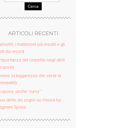
Cerca
ARTICOLI RECENTI
riosità: i matrimoni più insoliti e gli
iti da record
importanza del corpetto negli abiti
a sposa
rena: la leggerezza che veste la
mminilità
 sposa, anche “curvy”
 tuo abito da sogno su misura by
agnani Sposa