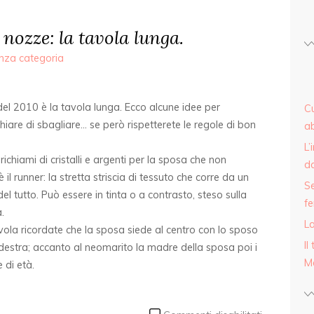
nozze: la tavola lunga.
nza categoria
 del 2010 è la tavola lunga. Ecco alcune idee per
Cu
are di sbagliare… se però rispetterete le regole di bon
ab
L’
ichiami di cristalli e argenti per la sposa che non
d
è il runner: la stretta striscia di tessuto che corre da un
Se
del tutto. Può essere in tinta o a contrasto, steso sulla
fe
.
La
avola ricordate che la sposa siede al centro con lo sposo
Il
ua destra; accanto al neomarito la madre della sposa poi i
M
e di età.