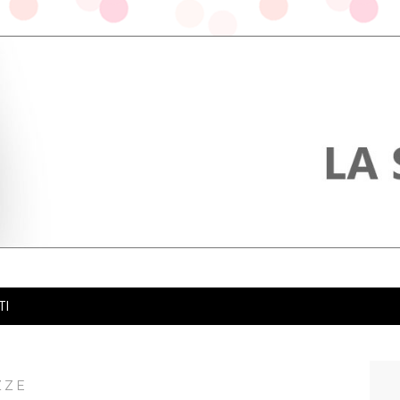
TI
ZZE