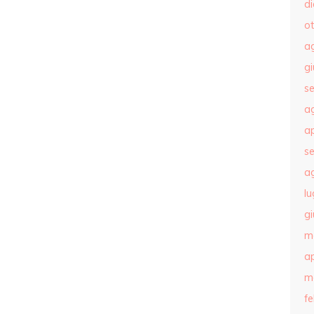
d
o
a
g
s
a
ap
s
a
lu
g
m
ap
m
f