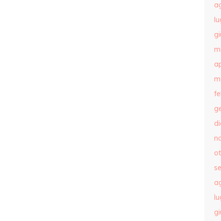
a
lu
g
m
ap
m
f
g
d
n
o
s
a
lu
g