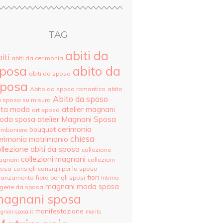
TAG
abiti da
iti
abiti da cerimonia
posa
abito da
abiti da sposo
posa
Abito da sposa romantico
abito
Abito da sposo
 sposa su misura
lta moda
atelier magnani
art sposa
atelier Magnani Sposa
oda sposa
cerimonia
bouquet
mboniere
erimonia matrimonio
chiesa
llezione abiti da sposa
collezione
collezioni magnani
agnani
collezioni
posa
consigli
consigli per lo sposo
fiori
danzamento
fiera per gli sposi
Intimo
magnani moda sposa
ngerie da sposa
agnani sposa
manifestazione
gnanisposa.it
marito