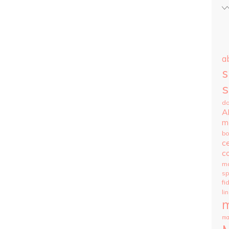
ab
s
s
da
A
m
bo
c
co
m
s
fi
li
m
ma