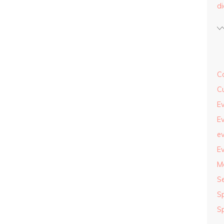
d
Co
Cu
Ev
Ev
ev
Ev
M
S
S
S