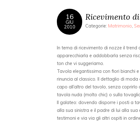
Ricevimento di 
16
GIU
Categorie:
Matrimonio
,
Se
2010
In tema di ricevimento di nozze il trend
apparecchiarla e addobbarla senza rischi
ton che vi suggeriamo.
Tavola elegantissima con fiori bianchi e r
rinuncia al classico. Il dettaglio di moda 
capo all’altro del tavolo, senza coprirlo 
tavola nuda (molto chic) o sulla tovaglia
Il galateo: dovendo disporre i posti a t
alla sua sinistra e il padre di lui alla s
testimoni e via via gli altri ospiti in ordin