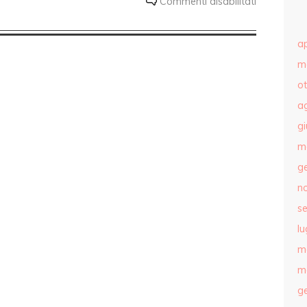
Commenti disabilitati
ap
m
o
a
g
m
g
n
s
lu
m
m
g