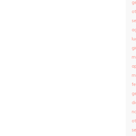
g
o
s
a
lu
g
m
ap
m
f
g
d
n
o
s