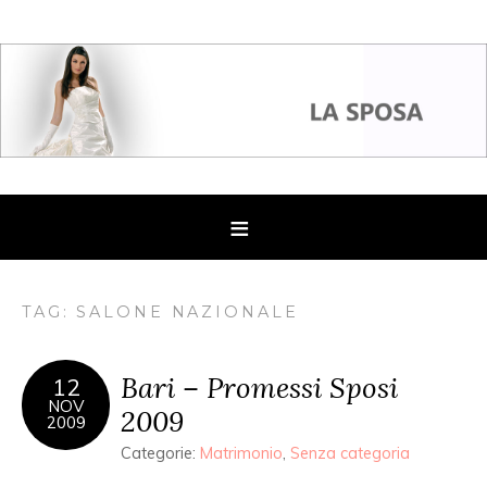
TAG: SALONE NAZIONALE
Bari – Promessi Sposi
12
NOV
2009
2009
Categorie:
Matrimonio
,
Senza categoria