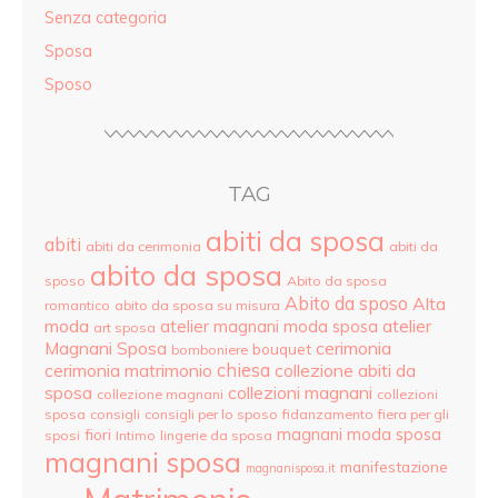
Senza categoria
Sposa
Sposo
TAG
abiti da sposa
abiti
abiti da cerimonia
abiti da
abito da sposa
sposo
Abito da sposa
Abito da sposo
Alta
romantico
abito da sposa su misura
moda
atelier
atelier magnani moda sposa
art sposa
Magnani Sposa
cerimonia
bouquet
bomboniere
cerimonia matrimonio
chiesa
collezione abiti da
sposa
collezioni magnani
collezione magnani
collezioni
sposa
consigli
consigli per lo sposo
fidanzamento
fiera per gli
magnani moda sposa
fiori
sposi
Intimo
lingerie da sposa
magnani sposa
manifestazione
magnanisposa.it